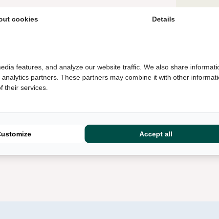
out cookies
Details
edia features, and analyze our website traffic. We also share informati
H, USA)
d analytics partners. These partners may combine it with other informat
 their services.
Wij bescherme
informatie bli
doorgegeven 
statement
vo
Customize
Accept all