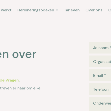
 werkt
Herinneringsboeken
Tarieven
Over ons
C
Je naam
en over
Organisat
Email
*
lde Vragen
‘.
streven er naar om elke
Telefoon
Onderwe