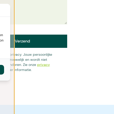
on
ion
Verzend
n je privacy. Jouw persoonlijke
jft vertrouwelijk en wordt niet
aan anderen. Zie onze
privacy
or meer informatie.