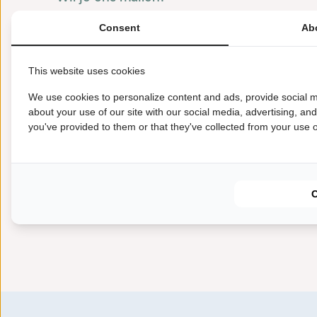
info@scribecommunities.com
Consent
Ab
Bel je ons liever?
+31 (0) 88 550 5500
This website uses cookies
We use cookies to personalize content and ads, provide social m
Vestigingen in Noordwijkerhout (NL) en London (O
about your use of our site with our social media, advertising, an
you've provided to them or that they've collected from your use of