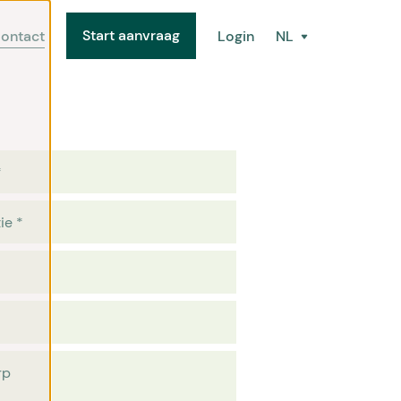
Start aanvraag
ontact
Login
NL
*
ie
*
rp