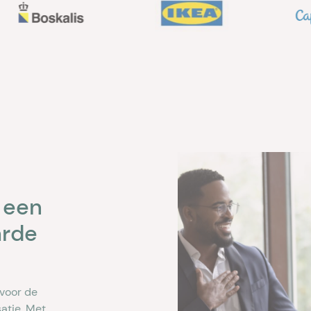
 een
arde
 voor de
satie. Met