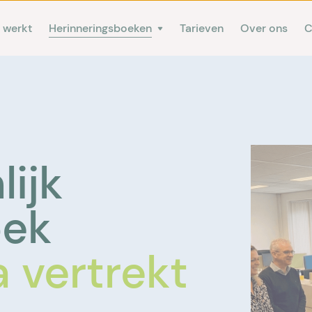
 werkt
Herinneringsboeken
Tarieven
Over ons
C
ijk
oek
a vertrekt