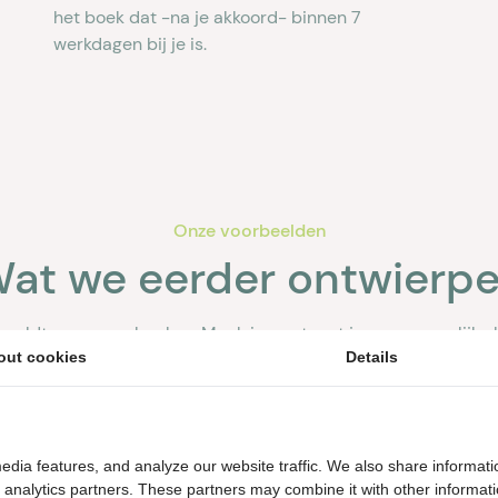
het boek dat -na je akkoord- binnen 7
werkdagen bij je is.
Onze voorbeelden
at we eerder ontwierp
de geldt voor onze boeken. Maak impact met jouw persoonlijke 
out cookies
Details
edia features, and analyze our website traffic. We also share informati
d analytics partners. These partners may combine it with other informat